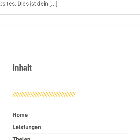
es. Dies ist dein [...]
für
Hallo
Welt!
Inhalt
///////////////////////////////////////
Home
Leistungen
Thelen